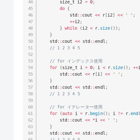
		size_t i2 
=
0
;
do
{
			std
::
cout 
<<
 r
[
i2
]
<<
' '
;
++
i2
;
}
while
(
i2 
<
 r
.
size
(
)
)
;
}
	std
::
cout 
<<
 std
::
endl
;
// 1 2 3 4 5
// for インデックス使用
for
(
size_t i 
=
0
;
 i 
<
 r
.
size
(
)
;
++
		std
::
cout 
<<
 r
[
i
]
<<
' '
;
}
	std
::
cout 
<<
 std
::
endl
;
// 1 2 3 4 5
// for イテレーター使用
for
(
auto
 i 
=
 r
.
begin
(
)
;
 i 
!=
 r
.
end
		std
::
cout 
<<
*
i 
<<
' '
;
}
	std
::
cout 
<<
 std
::
endl
;
// 1 2 3 4 5