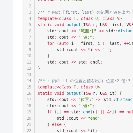
/** r 内の [first, last) の範囲と値を出力 範囲
template
<
class
T
,
class
U
,
class
V
>
static
void
output
(
T
&&
 r
,
 U
&&
 first
,
 V
&
	std
::
cout 
<<
"範囲:["
<<
 std
::
distan
	std
::
cout 
<<
" 値:"
;
for
(
auto
 i 
=
 first
;
 i 
!=
 last
;
++
i
		std
::
cout 
<<
*
i 
<<
" "
;
}
	std
::
cout 
<<
 std
::
endl
;
}
/** r 内の it の位置と値を出力 位置:2 値:3 
template
<
class
T
,
class
U
>
static
void
output
(
T
&&
 r
,
 U
&&
 it
)
{
	std
::
cout 
<<
"位置:"
<<
 std
::
distanc
	std
::
cout 
<<
" 値:"
;
if
(
it 
==
 std
::
end
(
r
)
||
&
*
it 
==
nu
		std
::
cout 
<<
"end"
;
}
else
{
		std
::
cout 
<<
*
it
;