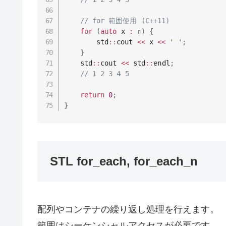
// for 範囲使用 (C++11)
for
(
auto
 x 
:
 r
)
{
		std
::
cout 
<<
 x 
<<
' '
;
}
	std
::
cout 
<<
 std
::
endl
;
// 1 2 3 4 5
return
0
;
}
STL for_each, for_each_n
配列やコンテナの繰り返し処理を行えます。
範囲はシーケンシャルアクセスが必要です。