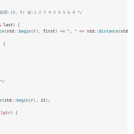
:[0, 9) 値:1 2 3 4 5 4 5 6 6 */
&
 last
)
{
ce
(
std
::
begin
(
r
)
,
 first
)
<<
", "
<<
 std
::
distance
(
std
::
)
{
*/
e
(
std
::
begin
(
r
)
,
 it
)
;
llptr
)
{