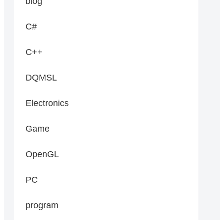
blog
C#
begin
(
r
)
,
 last
)
<<
")"
;
C++
DQMSL
Electronics
Game
OpenGL
PC
program