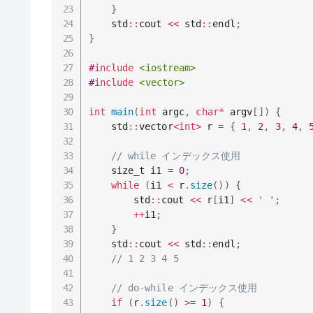
}
	std
::
cout 
<<
 std
::
endl
;
}
#
include
<iostream>
#
include
<vector>
int
main
(
int
 argc
,
char
*
 argv
[
]
)
{
	std
::
vector
<
int
>
 r 
=
{
1
,
2
,
3
,
4
,
// while インデックス使用
	size_t i1 
=
0
;
while
(
i1 
<
 r
.
size
(
)
)
{
		std
::
cout 
<<
 r
[
i1
]
<<
' '
;
++
i1
;
}
	std
::
cout 
<<
 std
::
endl
;
// 1 2 3 4 5
// do-while インデックス使用
if
(
r
.
size
(
)
>=
1
)
{